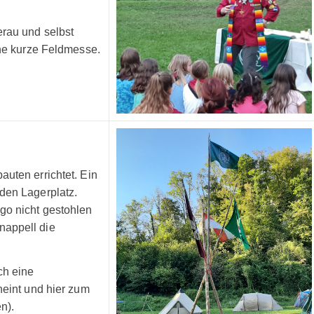
erau und selbst
ine kurze Feldmesse.
uten errichtet. Ein
den Lagerplatz.
go nicht gestohlen
nappell die
ch eine
heint und hier zum
n).