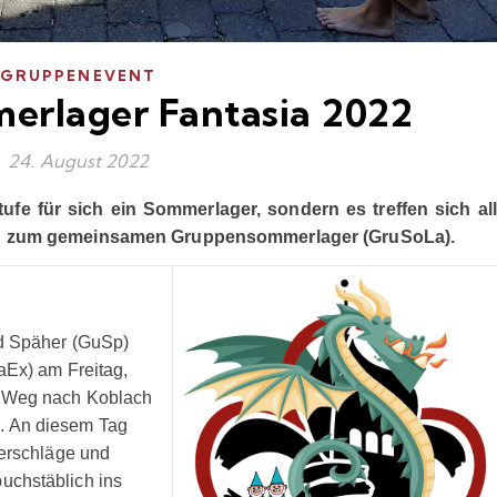
GRUPPENEVENT
rlager Fantasia 2022
24. August 2022
fe für sich ein Sommerlager, sondern es treffen sich al
rg zum gemeinsamen Gruppensommerlager (GruSoLa).
nd Späher (GuSp)
aEx) am Freitag,
n Weg nach Koblach
. An diesem Tag
derschläge und
uchstäblich ins