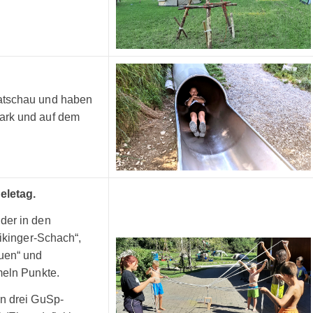
atschau und haben
ark und auf dem
eletag.
der in den
Wikinger-Schach“,
auen“ und
meln Punkte.
en drei GuSp-