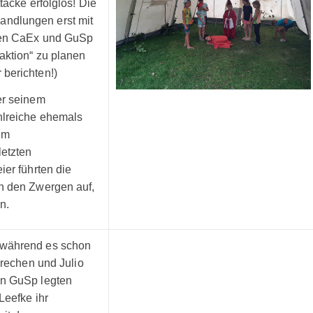
tacke erfolglos! Die
ndlungen erst mit
 den CaEx und GuSp
aktion“ zu planen
berichten!)
er seinem
hlreiche ehemals
im
etzten
ier führten die
n den Zwergen auf,
n.
 während es schon
prechen und Julio
en GuSp legten
Leefke ihr