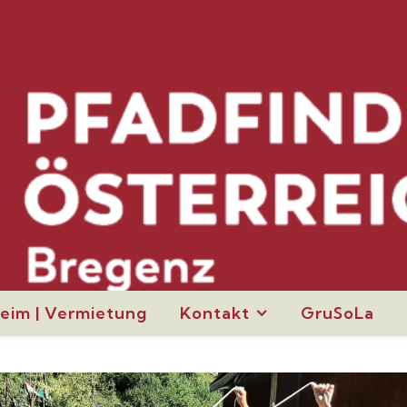
eim | Vermietung
Kontakt
GruSoLa