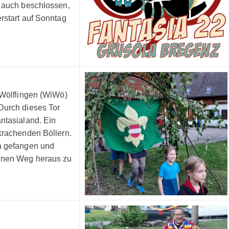
n auch beschlossen,
rstart auf Sonntag
 Wölflingen (WiWö)
Durch dieses Tor
ntasialand. Ein
 krachenden Böllern.
ia gefangen und
einen Weg heraus zu