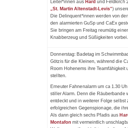
Leiter*innen aus
Hard
und Feldkirch 2
„St. Martin Altenstadt-Levis“
) unser
Die Delinquent*innen werden von d
den alarmierten GuSp und CaEx gestel
Sie bringen am Freitag reumütig eine
Knabberzeug und Süßigkeiten vorbei
Donnerstag: Badetag im Schwimmbad „
Götzis für die Kleinen, während die 
Room Hohenems ihre Teamfähigkeit 
stellten.
Erneuter Fahnenalarm um ca 1.30 Uhr
stiller Alarm. Denn die Räuberbande 
entdeckt und in weiterer Folge selbst
erfolgreichen Gegenspionage, die ihre
Als dann gleich sechs Pfadis aus
Har
Montafon
mit vermeintlich unschlagba