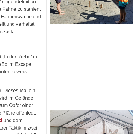
 (Eigendefinition
e Fahne zu stehlen.
er Fahnenwache und
lt und verhaftet.
n Sack
.
In der Riebe“ in
CaEx im Escape
unter Beweis
. Dieses Mal ein
wird im Gelände
 zum Opfer einer
 Pläne offenlegt.
d
und dem
rer Taktik in zwei