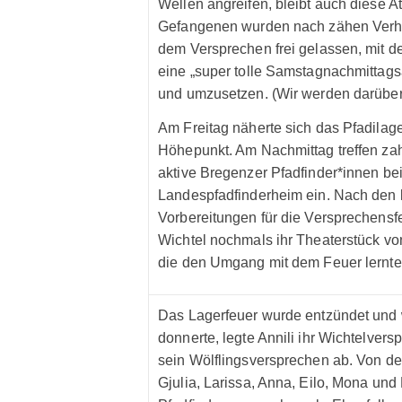
Wellen angreifen, bleibt auch diese At
Gefangenen wurden nach zähen Verha
dem Versprechen frei gelassen, mit
eine „super tolle Samstagnachmittags
und umzusetzen. (Wir werden darüber 
Am Freitag näherte sich das Pfadilag
Höhepunkt. Am Nachmittag treffen za
aktive Bregenzer Pfadfinder*innen be
Landespfadfinderheim ein. Nach den l
Vorbereitungen für die Versprechensfe
Wichtel nochmals ihr Theaterstück vo
die den Umgang mit dem Feuer lernte
Das Lagerfeuer wurde entzündet und
donnerte, legte Annili ihr Wichtelvers
sein Wölflingsversprechen ab. Von d
Gjulia, Larissa, Anna, Eilo, Mona und 