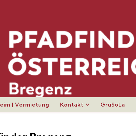
eim | Vermietung
Kontakt
GruSoLa